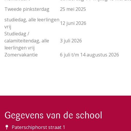
Tweede pinksterdag
25 mei 2025
studiedag, alle leerlingen
12 juni 2026
vrij
Studiedag /
calamiteitendag, alle
3 juli 2026
leerlingen vrij
Zomervakantie
6 juli t/m 14 augustus 2026
Gegevens van de school
Paterschiphorst straat 1